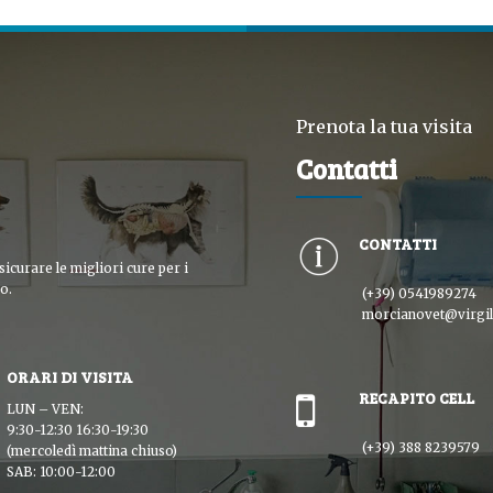
Prenota la tua visita
Contatti
CONTATTI
sicurare le migliori cure per i
o.
(+39) 0541989274
morcianovet@virgili
ORARI DI VISITA
RECAPITO CELL
LUN – VEN:
9:30-12:30 16:30-19:30
(+39) 388 8239579
(mercoledì mattina chiuso)
SAB: 10:00-12:00