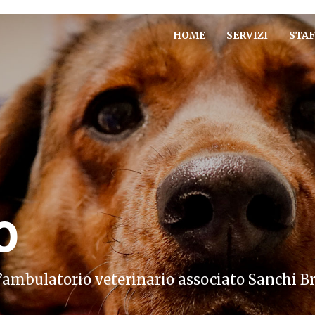
HOME
SERVIZI
STAF
O
ll’ambulatorio veterinario associato Sanchi B