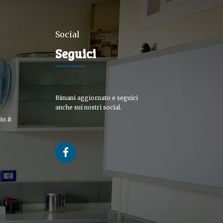
Social
Seguici
Rimani aggiornato e seguici
anche sui nostri social.
o.it