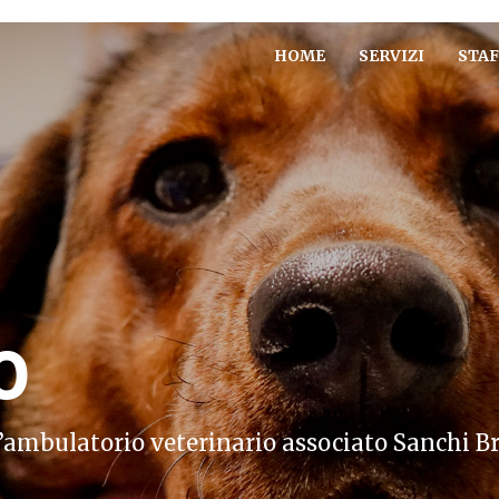
HOME
SERVIZI
STAF
O
ll’ambulatorio veterinario associato Sanchi B